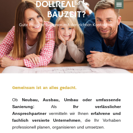
Zum
Inhalt
BAUZEIT?
springen
Gute Projekte beginnen mit den richten Kontakten.
Gemeinsam ist an alles gedacht.
Ob
Neubau, Ausbau, Umbau oder umfassende
Sanierung:
Als
Ihr verlässlicher
Ansprechpartner
vermitteln wir Ihnen
erfahrene und
fachlich versierte Unternehmen
, die Ihr Vorhaben
professionell planen, organisieren und umsetzen.